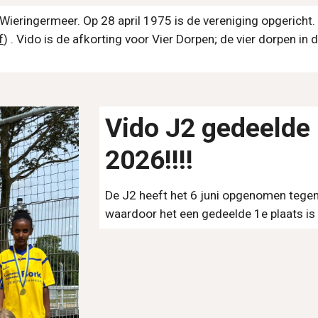
Wieringermeer. Op 28 april 1975 is de vereniging opgericht. 
f
)
. Vido is de afkorting voor Vier Dorpen; de vier dorpen i
Vido J
2
gedeelde 
2026!!!!
De J
2
heeft het 6
juni
opgenomen tege
waardoor het een gedeelde 1e plaats i