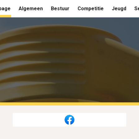
page
Algemeen
Bestuur
Competitie
Jeugd
S
ip to main content
Skip to navigat