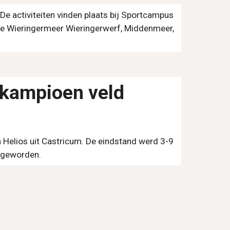
De activiteiten vinden plaats
bij Sportcampus
n de Wieringermeer Wieringerwerf, Middenmeer,
kampioen veld
n
Helios uit Castricum
. De eindstand werd
3
-
9
s geworden.