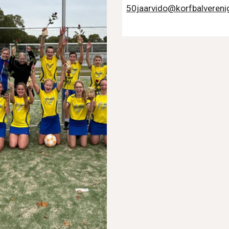
50jaarvido@korfbalverenig