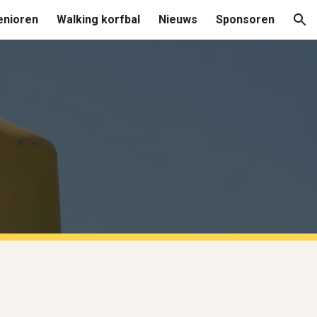
enioren
Walking korfbal
Nieuws
Sponsoren
ion